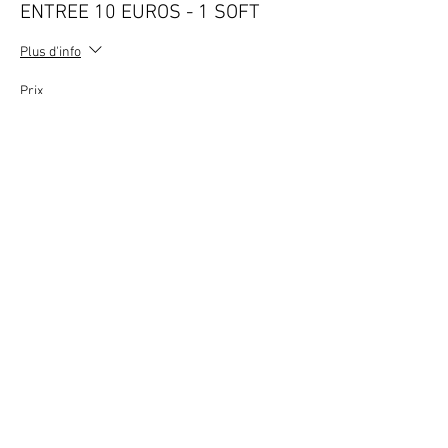
ENTREE 10 EUROS - 1 SOFT
Plus d'info
Prix
10,00 €
TVA incluse
+ 0,25 € de frais de billetterie
Vente expirée
Type de billet
ENTREE 4 PERS - 1 BOUTEILLE
Plus d'info
Prix
100,00 €
TVA incluse
+ 2,50 € de frais de billetterie