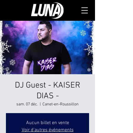
DJ Guest - KAISER
DIAS -
sam. 07 déc.
  |  
Canet-en-Roussillon
Aucun billet en vente
Voir d'autres événements