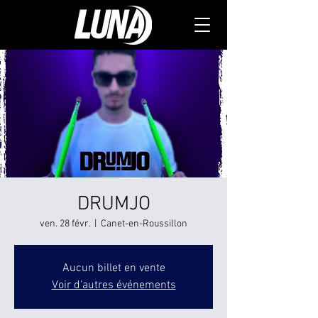
DRUMJO
ven. 28 févr.
  |  
Canet-en-Roussillon
Aucun billet en vente
Voir d'autres événements