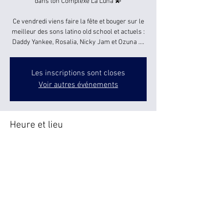
dans ton Complexe La Luna 💫
Ce vendredi viens faire la fête et bouger sur le
meilleur des sons latino old school et actuels :
Daddy Yankee, Rosalia, Nicky Jam et Ozuna ….
Les inscriptions sont closes
Voir autres événements
Heure et lieu
24 févr. 2023, 23:00 – 25 févr. 2023, 06:00
Canet-en-Roussillon, Rue Colette Besson,
66140 Canet-en-Roussillon, France
Partager cet événement