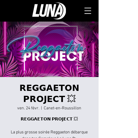
𝗥𝗘𝗚𝗚𝗔𝗘𝗧𝗢𝗡
𝗣𝗥𝗢𝗝𝗘𝗖𝗧 💥
ven. 24 févr.
  |  
Canet-en-Roussillon
𝗥𝗘𝗚𝗚𝗔𝗘𝗧𝗢𝗡 𝗣𝗥𝗢𝗝𝗘𝗖𝗧 💥
La plus grosse soirée Reggaeton débarque