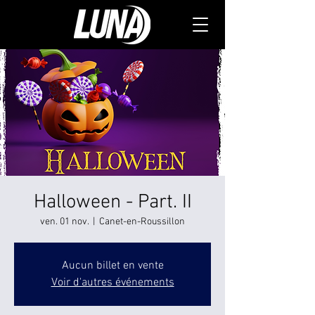
Halloween - Part. II
ven. 01 nov.
  |  
Canet-en-Roussillon
Aucun billet en vente
Voir d'autres événements