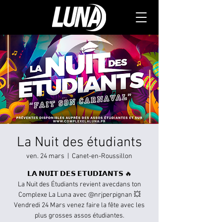
La Nuit des étudiants
ven. 24 mars
  |  
Canet-en-Roussillon
𝗟𝗔 𝗡𝗨𝗜𝗧 𝗗𝗘𝗦 𝗘𝗧𝗨𝗗𝗜𝗔𝗡𝗧𝗦 🔥
La Nuit des Étudiants revient avecdans ton
Complexe La Luna avec @nrjperpignan 💥
Vendredi 24 Mars venez faire la fête avec les
plus grosses assos étudiantes.