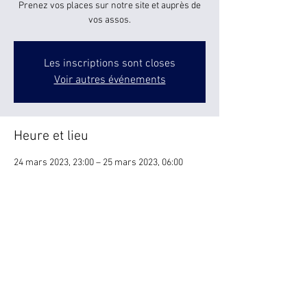
Prenez vos places sur notre site et auprès de
vos assos.
Les inscriptions sont closes
Voir autres événements
Heure et lieu
24 mars 2023, 23:00 – 25 mars 2023, 06:00
Canet-en-Roussillon, Rue Colette Besson,
66140 Canet-en-Roussillon, France
Partager cet événement