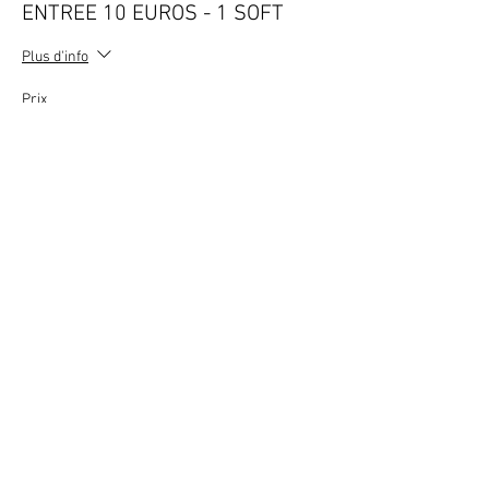
ENTREE 10 EUROS - 1 SOFT
Plus d'info
Prix
10,00 €
TVA incluse
+ 0,25 € de frais de billetterie
Vente expirée
Type de billet
ENTREE 4 PERS - 1 BOUTEILLE
Plus d'info
Prix
100,00 €
TVA incluse
+ 2,50 € de frais de billetterie