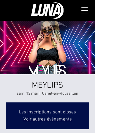
MEYLIPS
sam. 13 mai
  |  
Canet-en-Roussillon
Les inscriptions sont closes
Voir autres événements