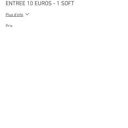
ENTREE 10 EUROS - 1 SOFT
Plus d'info
Prix
10,00 €
TVA incluse
+ 0,25 € de frais de billetterie
Vente expirée
Type de billet
ENTREE 4 PERS - 1 BOUTEILLE
Plus d'info
Prix
100,00 €
TVA incluse
+ 2,50 € de frais de billetterie