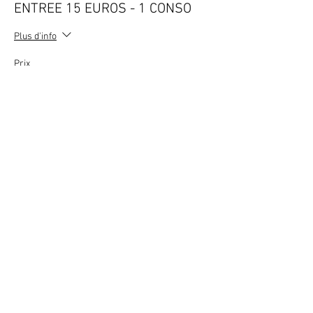
ENTREE 15 EUROS - 1 CONSO
Plus d'info
Prix
15,00 €
TVA incluse
+ 0,38 € de frais de billetterie
Vente expirée
Type de billet
ENTREE 10 EUROS - 1 SOFT
Plus d'info
Prix
10,00 €
TVA incluse
+ 0,25 € de frais de billetterie