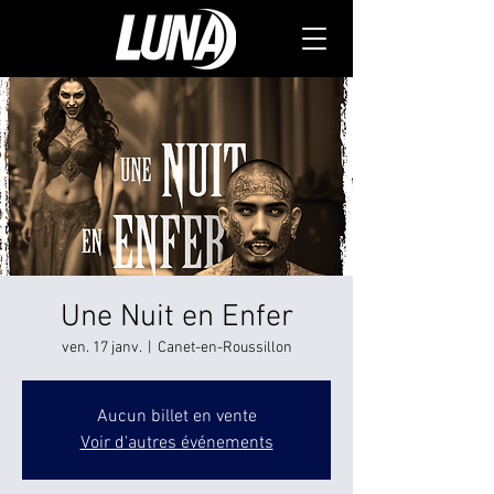
Une Nuit en Enfer
ven. 17 janv.
  |  
Canet-en-Roussillon
Aucun billet en vente
Voir d'autres événements